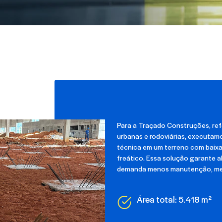
Para a Traçado Construções, ref
urbanas e rodoviárias, executa
técnica em um terreno com baixa
freático. Essa solução garante a
demanda menos manutenção, me
Área total: 5.418 m²