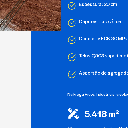
Espessura: 20 cm
Capitéis tipo cálice
Concreto: FCK 30 MPa
Telas Q503 superior e i
Aspersão de agregados
Na Fraga Pisos Industriais, a sol
5.418 m²